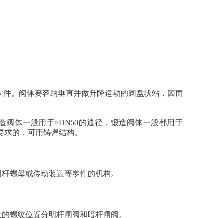
零件。阀体要容纳垂直并做升降运动的圆盘状站，因而
阀体一般用于≥DN50的通径，锻造阀体一般都用于
要求的，可用铸焊结构。
阀杆螺母或传动装置等零件的机构。
上的螺纹位置分明杆闸阀和暗杆闸阀。