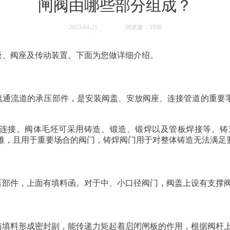
闸阀由哪些部分组成？
2023-04-21
浏览量：1938
板、阀座及传动装置。下面为您做详细介绍。
流通流道的承压部件，是安装阀盖、安放阀座、连接管道的重要
连接。阀体毛坯可采用铸造、锻造、锻焊以及管板焊接等。铸造
困难，且用于重要场合的阀门，铸焊阀门用于对整体铸造无法满足
压部件，上面有填料函。对于中、小口径阀门，阀盖上设有支撑
与填料形成密封副，能传递力矩起着启闭闸板的作用，根据阀杆